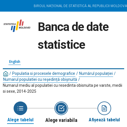
BIROUL NAȚIONAL DE STATISTICĂ AL REPUBLICII MOLDOVA
Banca de date
statistice
English
/
Populatia si procesele demografice
/
Numărul populației
/
Numarul populatiei cu reședință obișnuită
/
Numarul mediu al populatiei cu resedinta obisnuita pe varste, medii
si sexe, 2014-2025
Alege tabelul
Alege variabila
Afișează tabelul