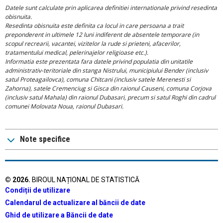
Datele sunt calculate prin aplicarea definitiei internationale privind resedinta
obisnuita.
Resedinta obisnuita este definita ca locul in care persoana a trait
preponderent in ultimele 12 luni indiferent de absentele temporare (in
scopul recrearii, vacantei, vizitelor la rude si prieteni, afacerilor,
tratamentului medical, pelerinajelor religioase etc.).
Informatia este prezentata fara datele privind populatia din unitatile
administrativ-teritoriale din stanga Nistrului, municipiului Bender (inclusiv
satul Proteagailovca), comuna Chitcani (inclusiv satele Merenesti si
Zahorna), satele Cremenciug si Gisca din raionul Causeni, comuna Corjova
(inclusiv satul Mahala) din raionul Dubasari, precum si satul Roghi din cadrul
comunei Molovata Noua, raionul Dubasari.
Note specifice
©
2026
.
BIROUL NAȚIONAL DE STATISTICĂ
Condiții de utilizare
Calendarul de actualizare al băncii de date
Ghid de utilizare a Băncii de date