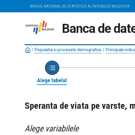
BIROUL NAȚIONAL DE STATISTICĂ AL REPUBLICII MOLDOVA
Banca de date
/
Populatia si procesele demografice
/
Principalii indi
Alege tabelul
Speranta de viata pe varste, 
Alege variabilele