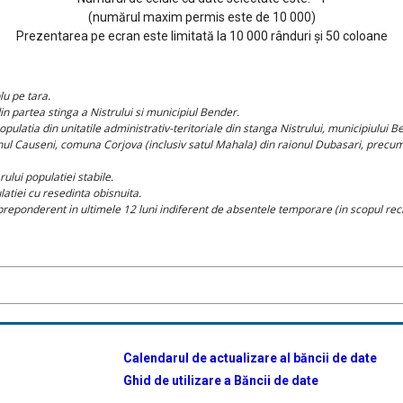
(numărul maxim permis este de 10 000)
Prezentarea pe ecran este limitată la 10 000 rânduri și 50 coloane
u pe tara.
n partea stinga a Nistrului si municipiul Bender.
ulatia din unitatile administrativ-teritoriale din stanga Nistrului, municipiului B
nul Causeni, comuna Corjova (inclusiv satul Mahala) din raionul Dubasari, precu
lui populatiei stabile.
atiei cu resedinta obisnuita.
reponderent in ultimele 12 luni indiferent de absentele temporare (in scopul recrear
Calendarul de actualizare al băncii de date
Ghid de utilizare a Băncii de date