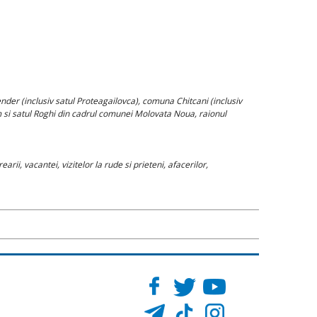
ender (inclusiv satul Proteagailovca), comuna Chitcani (inclusiv
m si satul Roghi din cadrul comunei Molovata Noua, raionul
ii, vacantei, vizitelor la rude si prieteni, afacerilor,