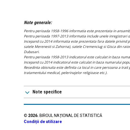
Note generale:
Pentru perioada 1958-1996 informatia este prezentata in ansambl
Pentru perioada 1997-2013 informatia include unele inregistrari di
Incepand cu 2014 informatia este prezentata fara datele privind pop
satele Merenesti si Zahorna), satele Cremenciug si Gisca din raio
Dubasari.
Pentru perioada 1958-2013 indicatorul este calculat in baza numaru
Incepand cu 2014 indicatorul este calculat in baza numarului popul
Resedinta obisnuita este definita ca locul in care persoana a trait p
tratamentului medical, pelerinajelor religioase etc.).
Note specifice
©
2026
.
BIROUL NAȚIONAL DE STATISTICĂ
Condiții de utilizare