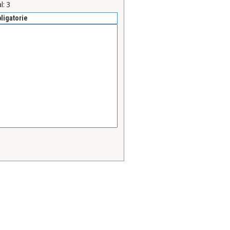
l:
3
bligatorie