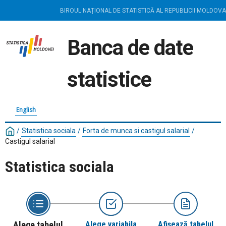
BIROUL NAȚIONAL DE STATISTICĂ AL REPUBLICII MOLDOVA
Banca de date
statistice
English
/
Statistica sociala
/
Forta de munca si castigul salarial
/
Castigul salarial
Statistica sociala
Alege tabelul
Alege variabila
Afișează tabelul