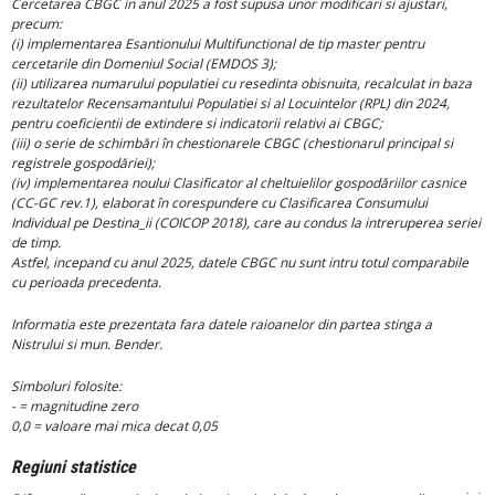
Cercetarea CBGC in anul 2025 a fost supusa unor modificari si ajustari,
precum:
(i) implementarea Esantionului Multifunctional de tip master pentru
cercetarile din Domeniul Social (EMDOS 3);
(ii) utilizarea numarului populatiei cu resedinta obisnuita, recalculat in baza
rezultatelor Recensamantului Populatiei si al Locuintelor (RPL) din 2024,
pentru coeficientii de extindere si indicatorii relativi ai CBGC;
(iii) o serie de schimbări în chestionarele CBGC (chestionarul principal si
registrele gospodăriei);
(iv) implementarea noului Clasificator al cheltuielilor gospodăriilor casnice
(CC-GC rev.1), elaborat în corespundere cu Clasificarea Consumului
Individual pe Destina_ii (COICOP 2018), care au condus la intreruperea seriei
de timp.
Astfel, incepand cu anul 2025, datele CBGC nu sunt intru totul comparabile
cu perioada precedenta.
Informatia este prezentata fara datele raioanelor din partea stinga a
Nistrului si mun. Bender.
Simboluri folosite:
- = magnitudine zero
0,0 = valoare mai mica decat 0,05
Regiuni statistice