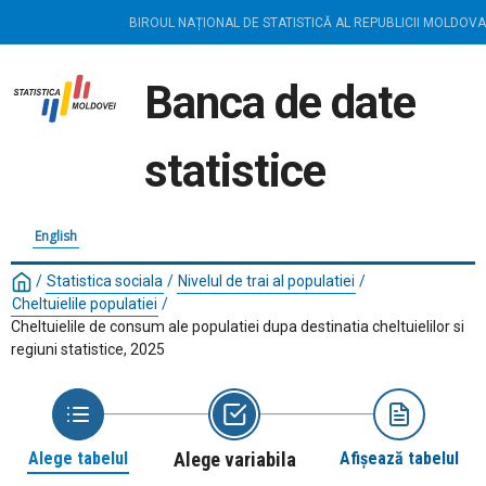
BIROUL NAȚIONAL DE STATISTICĂ AL REPUBLICII MOLDOVA
Banca de date
statistice
English
/
Statistica sociala
/
Nivelul de trai al populatiei
/
Cheltuielile populatiei
/
Cheltuielile de consum ale populatiei dupa destinatia cheltuielilor si
regiuni statistice, 2025
Alege tabelul
Alege variabila
Afișează tabelul