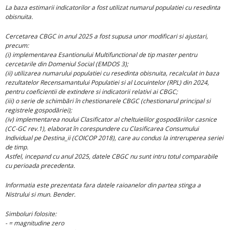
La baza estimarii indicatorilor a fost utilizat numarul populatiei cu resedinta
obisnuita.
Cercetarea CBGC in anul 2025 a fost supusa unor modificari si ajustari,
precum:
(i) implementarea Esantionului Multifunctional de tip master pentru
cercetarile din Domeniul Social (EMDOS 3);
(ii) utilizarea numarului populatiei cu resedinta obisnuita, recalculat in baza
rezultatelor Recensamantului Populatiei si al Locuintelor (RPL) din 2024,
pentru coeficientii de extindere si indicatorii relativi ai CBGC;
(iii) o serie de schimbări în chestionarele CBGC (chestionarul principal si
registrele gospodăriei);
(iv) implementarea noului Clasificator al cheltuielilor gospodăriilor casnice
(CC-GC rev.1), elaborat în corespundere cu Clasificarea Consumului
Individual pe Destina_ii (COICOP 2018), care au condus la intreruperea seriei
de timp.
Astfel, incepand cu anul 2025, datele CBGC nu sunt intru totul comparabile
cu perioada precedenta.
Informatia este prezentata fara datele raioanelor din partea stinga a
Nistrului si mun. Bender.
Simboluri folosite:
- = magnitudine zero