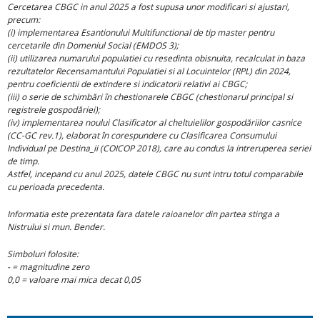
Cercetarea CBGC in anul 2025 a fost supusa unor modificari si ajustari,
precum:
(i) implementarea Esantionului Multifunctional de tip master pentru
cercetarile din Domeniul Social (EMDOS 3);
(ii) utilizarea numarului populatiei cu resedinta obisnuita, recalculat in baza
rezultatelor Recensamantului Populatiei si al Locuintelor (RPL) din 2024,
pentru coeficientii de extindere si indicatorii relativi ai CBGC;
(iii) o serie de schimbări în chestionarele CBGC (chestionarul principal si
registrele gospodăriei);
(iv) implementarea noului Clasificator al cheltuielilor gospodăriilor casnice
(CC-GC rev.1), elaborat în corespundere cu Clasificarea Consumului
Individual pe Destina_ii (COICOP 2018), care au condus la intreruperea seriei
de timp.
Astfel, incepand cu anul 2025, datele CBGC nu sunt intru totul comparabile
cu perioada precedenta.
Informatia este prezentata fara datele raioanelor din partea stinga a
Nistrului si mun. Bender.
Simboluri folosite:
- = magnitudine zero
0,0 = valoare mai mica decat 0,05