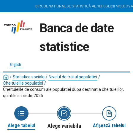
BIROUL NAȚIONAL DE STATISTICĂ AL REPUBLICII MOLDOVA
Banca de date
statistice
English
/
Statistica sociala
/
Nivelul de trai al populatiei
/
Cheltuielile populatiei
/
Cheltuielile de consum ale populatiei dupa destinatia cheltuielilor,
quintile si medii, 2025
Alege tabelul
Alege variabila
Afișează tabelul