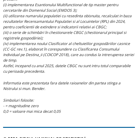
(i) implementarea Esantionului Multifunctional de tip master pentru
cercetarile din Domeniul Social (EMDOS 3);
(ii) utilizarea numarului populatiei cu resedinta obisnuita, recalculat in baza
rezultatelor Recensamantului Populatiei si al Locuintelor (RPL) din 2024,
pentru coeficientii de extindere si indicatorii relativi ai CBGC;
(iii) o serie de schimbări în chestionarele CBGC (chestionarul principal si
registrele gospodăriei);
(iv) implementarea noului Clasificator al cheltuielilor gospodăriilor casnice
(CC-GC rev.1), elaborat în corespundere cu Clasificarea Consumului
Individual pe Destina_ii (COICOP 2018), care au condus la intreruperea seriei
de timp.
Astfel, incepand cu anul 2025, datele CBGC nu sunt intru totul comparabile
cu perioada precedenta.
Informatia este prezentata fara datele raioanelor din partea stinga a
Nistrului si mun. Bender.
Simboluri folosite:
- = magnitudine zero
0,0 = valoare mai mica decat 0,05