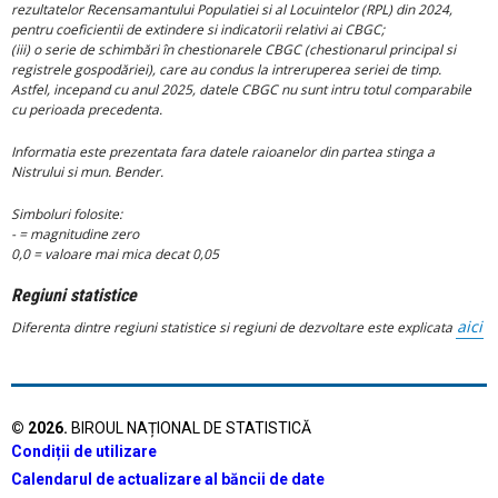
rezultatelor Recensamantului Populatiei si al Locuintelor (RPL) din 2024,
pentru coeficientii de extindere si indicatorii relativi ai CBGC;
(iii) o serie de schimbări în chestionarele CBGC (chestionarul principal si
registrele gospodăriei), care au condus la intreruperea seriei de timp.
Astfel, incepand cu anul 2025, datele CBGC nu sunt intru totul comparabile
cu perioada precedenta.
Informatia este prezentata fara datele raioanelor din partea stinga a
Nistrului si mun. Bender.
Simboluri folosite:
- = magnitudine zero
0,0 = valoare mai mica decat 0,05
Regiuni statistice
aici
Diferenta dintre regiuni statistice si regiuni de dezvoltare este explicata
©
2026
.
BIROUL NAȚIONAL DE STATISTICĂ
Condiții de utilizare
Calendarul de actualizare al băncii de date