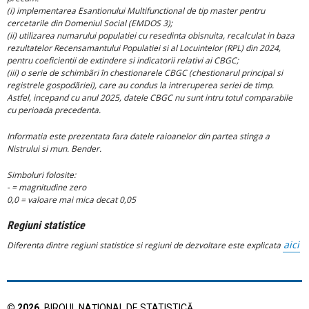
(i) implementarea Esantionului Multifunctional de tip master pentru
cercetarile din Domeniul Social (EMDOS 3);
(ii) utilizarea numarului populatiei cu resedinta obisnuita, recalculat in baza
rezultatelor Recensamantului Populatiei si al Locuintelor (RPL) din 2024,
pentru coeficientii de extindere si indicatorii relativi ai CBGC;
(iii) o serie de schimbãri în chestionarele CBGC (chestionarul principal si
registrele gospodãriei), care au condus la intreruperea seriei de timp.
Astfel, incepand cu anul 2025, datele CBGC nu sunt intru totul comparabile
cu perioada precedenta.
Informatia este prezentata fara datele raioanelor din partea stinga a
Nistrului si mun. Bender.
Simboluri folosite:
- = magnitudine zero
0,0 = valoare mai mica decat 0,05
Regiuni statistice
aici
Diferenta dintre regiuni statistice si regiuni de dezvoltare este explicata
©
2026
.
BIROUL NAȚIONAL DE STATISTICĂ