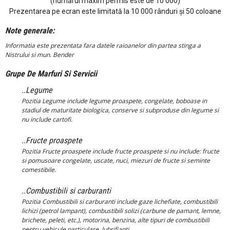
(numărul maxim permis este de 10 000)
Prezentarea pe ecran este limitată la 10 000 rânduri și 50 coloane
Note generale:
Informatia este prezentata fara datele raioanelor din partea stinga a
Nistrului si mun. Bender
Grupe De Marfuri Si Servicii
..Legume
Pozitia Legume include legume proaspete, congelate, boboase in
stadiul de maturitate biologica, conserve si subproduse din legume si
nu include cartofi.
..Fructe proaspete
Pozitia Fructe proaspete include fructe proaspete si nu include: fructe
si pomusoare congelate, uscate, nuci, miezuri de fructe si seminte
comestibile.
..Combustibili si carburanti
Pozitia Combustibili si carburanti include gaze lichefiate, combustibili
lichizi (petrol lampant), combustibili solizi (carbune de pamant, lemne,
brichete, peleti, etc.), motorina, benzina, alte tipuri de combustibili
pentru vehicule particulare, lubrifianti.