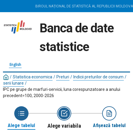
BIROUL NAȚIONAL DE STATISTICĂ AL REPUBLICII MOLDOVA
Banca de date
statistice
English
/
Statistica economica
/
Preturi
/
Indicii preturilor de consum
/
serii lunare
/
IPC pe grupe de marfuri-servicii, luna corespunzatoare a anului
precedent=100, 2000-2026
Alege tabelul
Alege variabila
Afișează tabelul