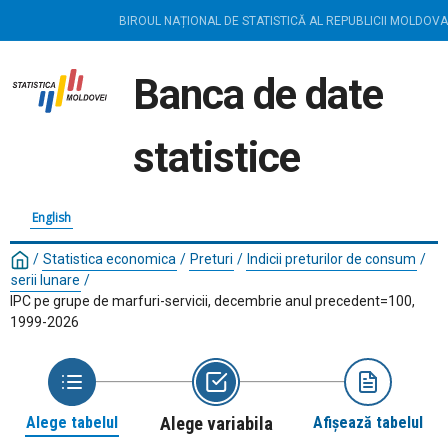
BIROUL NAȚIONAL DE STATISTICĂ AL REPUBLICII MOLDOVA
Banca de date
statistice
English
/
Statistica economica
/
Preturi
/
Indicii preturilor de consum
/
serii lunare
/
IPC pe grupe de marfuri-servicii, decembrie anul precedent=100,
1999-2026
Alege tabelul
Alege variabila
Afișează tabelul