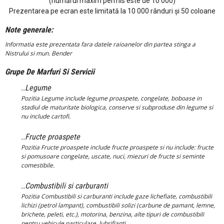
(numărul maxim permis este de 10 000)
Prezentarea pe ecran este limitată la 10 000 rânduri și 50 coloane
Note generale:
Informatia este prezentata fara datele raioanelor din partea stinga a
Nistrului si mun. Bender
Grupe De Marfuri Si Servicii
..Legume
Pozitia Legume include legume proaspete, congelate, boboase in
stadiul de maturitate biologica, conserve si subproduse din legume si
nu include cartofi.
..Fructe proaspete
Pozitia Fructe proaspete include fructe proaspete si nu include: fructe
si pomusoare congelate, uscate, nuci, miezuri de fructe si seminte
comestibile.
..Combustibili si carburanti
Pozitia Combustibili si carburanti include gaze lichefiate, combustibili
lichizi (petrol lampant), combustibili solizi (carbune de pamant, lemne,
brichete, peleti, etc.), motorina, benzina, alte tipuri de combustibili
pentru vehicule particulare, lubrifianti.