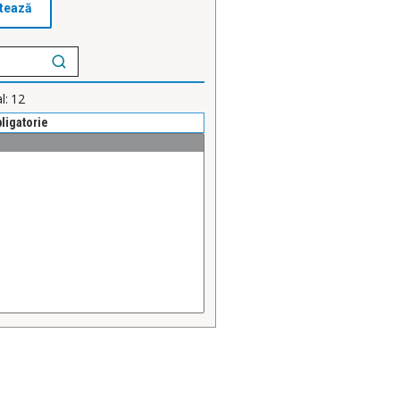
l:
12
bligatorie