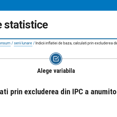
 statistice
 consum
/
serii lunare
/
Indicii inflatiei de baza, calculati prin excluder
Alege variabila
culati prin excluderea din IPC a anum