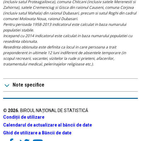
(inclusiv satul Proteagailovca), comuna Chitcani (inclusiv satele Merenesti si
Zahorna), satele Cremenciug si Gisca din raionul Causeni, comuna Corjova
(inclusiv satul Mahala) din raionul Dubasari, precum si satul Roghi din cadrul
comunei Molovata Noua, raionul Dubasari.
Pentru perioada 1958-2013 indicatorul este calculat in baza numarului
populatiei stabile.
Incepand cu 2014 indicatorul este calculat in baza numarului populatiei cu
resedinta obisnuita.
Resedinta obisnuita este definita ca locul in care persoana a trait
preponderent in ultimele 12 luni indiferent de absentele temporare (in
scopul recrearii, vacantei, vizitelor la rude si prieteni, afacerilor,
tratamentului medical, pelerinajelor religioase etc.).
Note specifice
©
2026
.
BIROUL NAȚIONAL DE STATISTICĂ
Condiții de utilizare
Calendarul de actualizare al băncii de date
Ghid de utilizare a Băncii de date