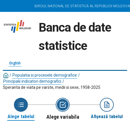
BIROUL NAȚIONAL DE STATISTICĂ AL REPUBLICII MOLDOVA
Banca de date
statistice
English
/
Populatia si procesele demografice
/
Principalii indicatori demografici
/
Speranta de viata pe varste, medii si sexe, 1958-2025
Alege tabelul
Alege variabila
Afișează tabelul