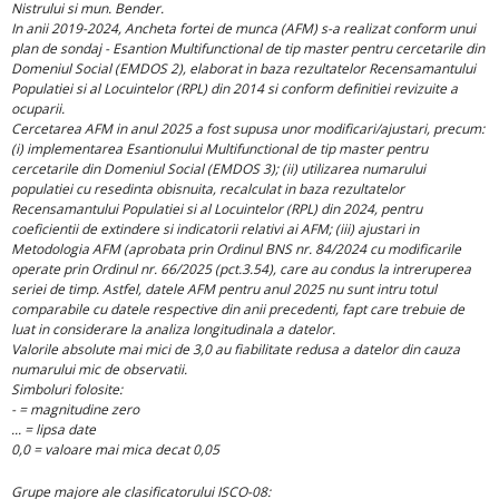
Nistrului si mun. Bender.
In anii 2019-2024, Ancheta fortei de munca (AFM) s-a realizat conform unui
plan de sondaj - Esantion Multifunctional de tip master pentru cercetarile din
Domeniul Social (EMDOS 2), elaborat in baza rezultatelor Recensamantului
Populatiei si al Locuintelor (RPL) din 2014 si conform definitiei revizuite a
ocuparii.
Cercetarea AFM in anul 2025 a fost supusa unor modificari/ajustari, precum:
(i) implementarea Esantionului Multifunctional de tip master pentru
cercetarile din Domeniul Social (EMDOS 3); (ii) utilizarea numarului
populatiei cu resedinta obisnuita, recalculat in baza rezultatelor
Recensamantului Populatiei si al Locuintelor (RPL) din 2024, pentru
coeficientii de extindere si indicatorii relativi ai AFM; (iii) ajustari in
Metodologia AFM (aprobata prin Ordinul BNS nr. 84/2024 cu modificarile
operate prin Ordinul nr. 66/2025 (pct.3.54), care au condus la intreruperea
seriei de timp. Astfel, datele AFM pentru anul 2025 nu sunt intru totul
comparabile cu datele respective din anii precedenti, fapt care trebuie de
luat in considerare la analiza longitudinala a datelor.
Valorile absolute mai mici de 3,0 au fiabilitate redusa a datelor din cauza
numarului mic de observatii.
Simboluri folosite:
- = magnitudine zero
... = lipsa date
0,0 = valoare mai mica decat 0,05
Grupe majore ale clasificatorului ISCO-08: