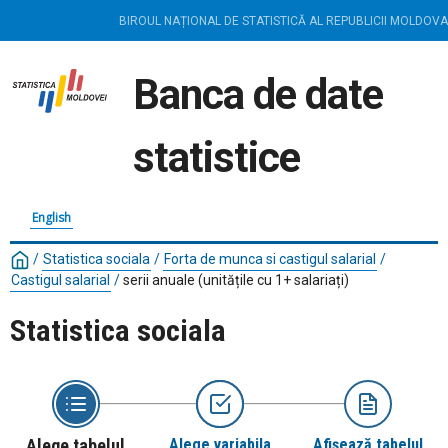
BIROUL NAȚIONAL DE STATISTICĂ AL REPUBLICII MOLDOVA
Banca de date
statistice
English
/
Statistica sociala
/
Forta de munca si castigul salarial
/
Castigul salarial
/
serii anuale (unitățile cu 1+ salariați)
Statistica sociala
Alege tabelul
Alege variabila
Afișează tabelul