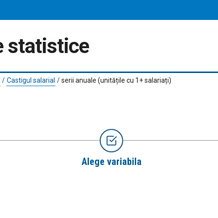
 statistice
/
Castigul salarial
/
serii anuale (unitățile cu 1+ salariați)
Alege variabila