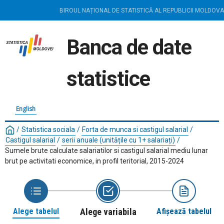
BIROUL NAȚIONAL DE STATISTICĂ AL REPUBLICII MOLDOVA
Banca de date
statistice
English
/
Statistica sociala
/
Forta de munca si castigul salarial
/
Castigul salarial
/
serii anuale (unitățile cu 1+ salariați)
/
Sumele brute calculate salariatilor si castigul salarial mediu lunar
brut pe activitati economice, in profil teritorial, 2015-2024
Alege tabelul
Alege variabila
Afișează tabelul