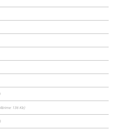
)
 Mărime: 136 Kb)
)