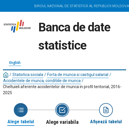
BIROUL NAȚIONAL DE STATISTICĂ AL REPUBLICII MOLDOVA
Banca de date
statistice
English
/
Statistica sociala
/
Forta de munca si castigul salarial
/
Accidentele de munca, conditiile de munca
/
Cheltuieli aferente accidentelor de munca in profil teritorial, 2016-
2025
Alege tabelul
Alege variabila
Afișează tabelul