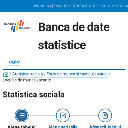
BIROUL NAȚIONAL DE STATISTICĂ AL REPUBLICII MOLDOVA
Banca de date
statistice
English
/
Statistica sociala
/
Forta de munca si castigul salarial
/
Locurile de munca vacante
Statistica sociala
Alege tabelul
Alege variabila
Afișează tabelul