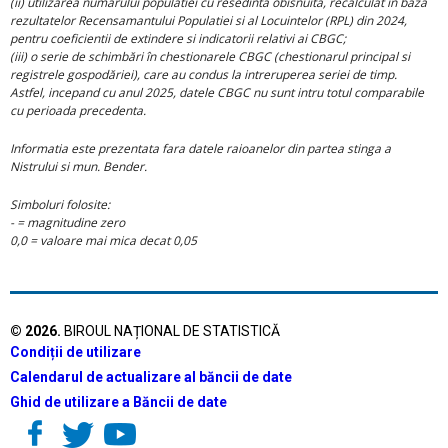
(ii) utilizarea numarului populatiei cu resedinta obisnuita, recalculat in baza
rezultatelor Recensamantului Populatiei si al Locuintelor (RPL) din 2024,
pentru coeficientii de extindere si indicatorii relativi ai CBGC;
(iii) o serie de schimbări în chestionarele CBGC (chestionarul principal si
registrele gospodăriei), care au condus la intreruperea seriei de timp.
Astfel, incepand cu anul 2025, datele CBGC nu sunt intru totul comparabile
cu perioada precedenta.
Informatia este prezentata fara datele raioanelor din partea stinga a
Nistrului si mun. Bender.
Simboluri folosite:
- = magnitudine zero
0,0 = valoare mai mica decat 0,05
©
2026
.
BIROUL NAȚIONAL DE STATISTICĂ
Condiții de utilizare
Calendarul de actualizare al băncii de date
Ghid de utilizare a Băncii de date