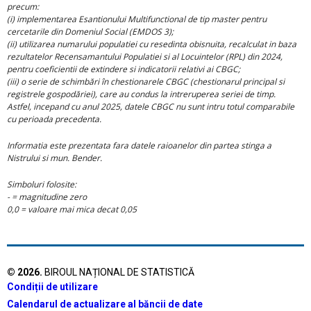
precum:
(i) implementarea Esantionului Multifunctional de tip master pentru
cercetarile din Domeniul Social (EMDOS 3);
(ii) utilizarea numarului populatiei cu resedinta obisnuita, recalculat in baza
rezultatelor Recensamantului Populatiei si al Locuintelor (RPL) din 2024,
pentru coeficientii de extindere si indicatorii relativi ai CBGC;
(iii) o serie de schimbări în chestionarele CBGC (chestionarul principal si
registrele gospodăriei), care au condus la intreruperea seriei de timp.
Astfel, incepand cu anul 2025, datele CBGC nu sunt intru totul comparabile
cu perioada precedenta.
Informatia este prezentata fara datele raioanelor din partea stinga a
Nistrului si mun. Bender.
Simboluri folosite:
- = magnitudine zero
0,0 = valoare mai mica decat 0,05
©
2026
.
BIROUL NAȚIONAL DE STATISTICĂ
Condiții de utilizare
Calendarul de actualizare al băncii de date