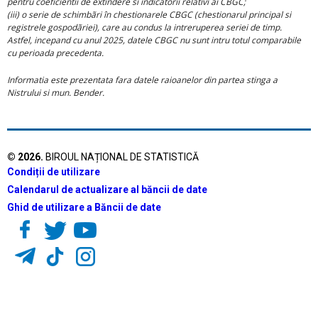
pentru coeficientii de extindere si indicatorii relativi ai CBGC;
(iii) o serie de schimbãri în chestionarele CBGC (chestionarul principal si
registrele gospodãriei), care au condus la intreruperea seriei de timp.
Astfel, incepand cu anul 2025, datele CBGC nu sunt intru totul comparabile
cu perioada precedenta.
Informatia este prezentata fara datele raioanelor din partea stinga a
Nistrului si mun. Bender.
©
2026
.
BIROUL NAȚIONAL DE STATISTICĂ
Condiții de utilizare
Calendarul de actualizare al băncii de date
Ghid de utilizare a Băncii de date