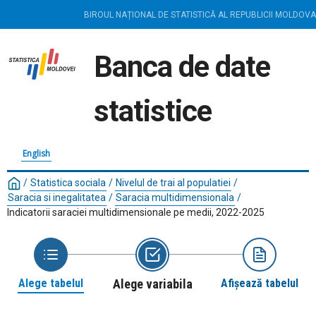
BIROUL NAȚIONAL DE STATISTICĂ AL REPUBLICII MOLDOVA
Banca de date
statistice
English
/
Statistica sociala
/
Nivelul de trai al populatiei
/
Saracia si inegalitatea
/
Saracia multidimensionala
/
Indicatorii saraciei multidimensionale pe medii, 2022-2025
Alege tabelul
Alege variabila
Afișează tabelul