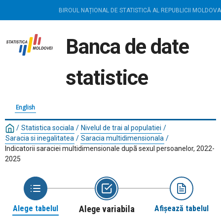
BIROUL NAȚIONAL DE STATISTICĂ AL REPUBLICII MOLDOVA
Banca de date
statistice
English
/
Statistica sociala
/
Nivelul de trai al populatiei
/
Saracia si inegalitatea
/
Saracia multidimensionala
/
Indicatorii saraciei multidimensionale dupã sexul persoanelor, 2022-
2025
Alege tabelul
Alege variabila
Afișează tabelul