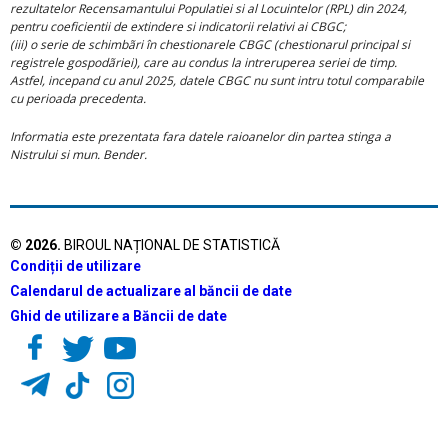
rezultatelor Recensamantului Populatiei si al Locuintelor (RPL) din 2024,
pentru coeficientii de extindere si indicatorii relativi ai CBGC;
(iii) o serie de schimbãri în chestionarele CBGC (chestionarul principal si
registrele gospodãriei), care au condus la intreruperea seriei de timp.
Astfel, incepand cu anul 2025, datele CBGC nu sunt intru totul comparabile
cu perioada precedenta.
Informatia este prezentata fara datele raioanelor din partea stinga a
Nistrului si mun. Bender.
©
2026
.
BIROUL NAȚIONAL DE STATISTICĂ
Condiții de utilizare
Calendarul de actualizare al băncii de date
Ghid de utilizare a Băncii de date