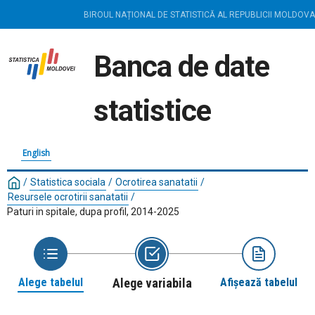
BIROUL NAȚIONAL DE STATISTICĂ AL REPUBLICII MOLDOVA
Banca de date
statistice
English
/
Statistica sociala
/
Ocrotirea sanatatii
/
Resursele ocrotirii sanatatii
/
Paturi in spitale, dupa profil, 2014-2025
Alege tabelul
Alege variabila
Afișează tabelul