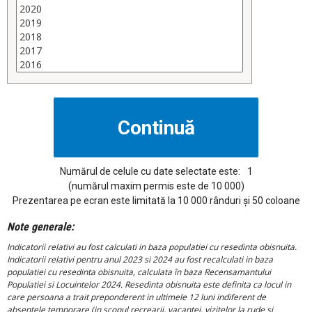
Numărul de celule cu date selectate este:
1
(numărul maxim permis este de 10 000)
Prezentarea pe ecran este limitată la 10 000 rânduri și 50 coloane
Note generale:
Indicatorii relativi au fost calculati in baza populatiei cu resedinta obisnuita.
Indicatorii relativi pentru anul 2023 si 2024 au fost recalculati in baza
populatiei cu resedinta obisnuita, calculata în baza Recensamantului
Populatiei si Locuintelor 2024. Resedinta obisnuita este definita ca locul in
care persoana a trait preponderent in ultimele 12 luni indiferent de
absentele temporare (in scopul recrearii, vacantei, vizitelor la rude si