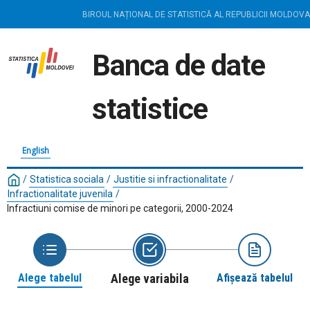
BIROUL NAȚIONAL DE STATISTICĂ AL REPUBLICII MOLDOVA
Banca de date
statistice
English
/
Statistica sociala
/
Justitie si infractionalitate
/
Infractionalitate juvenila
/
Infractiuni comise de minori pe categorii, 2000-2024
Alege tabelul
Alege variabila
Afișează tabelul