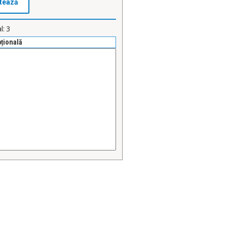
l:
3
pțională