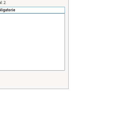
l:
2
bligatorie