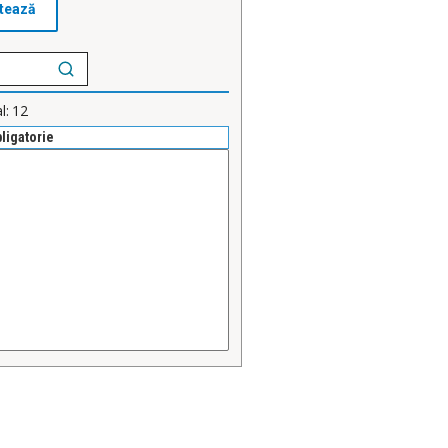
l:
12
bligatorie