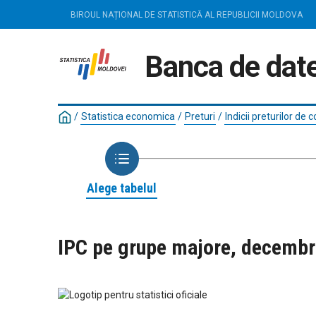
BIROUL NAȚIONAL DE STATISTICĂ AL REPUBLICII MOLDOVA
Banca de date
/
Statistica economica
/
Preturi
/
Indicii preturilor de
Alege tabelul
IPC pe grupe majore, decemb