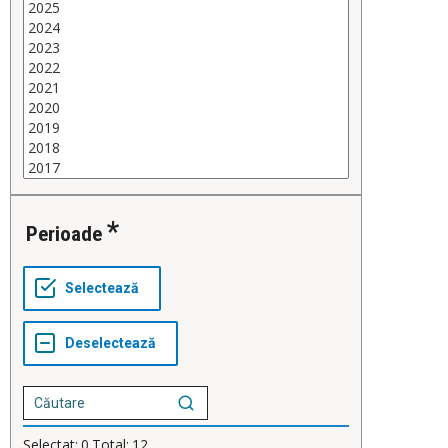
Perioade
Selectat:
0
Total:
12