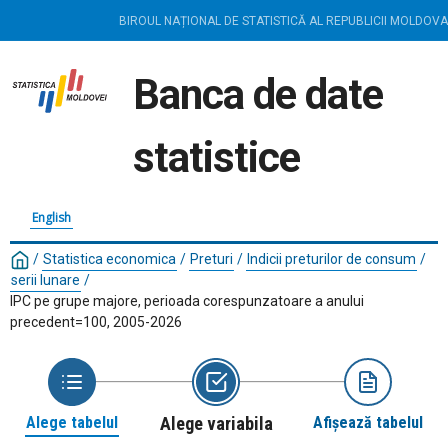
BIROUL NAȚIONAL DE STATISTICĂ AL REPUBLICII MOLDOVA
Banca de date
statistice
English
/
Statistica economica
/
Preturi
/
Indicii preturilor de consum
/
serii lunare
/
IPC pe grupe majore, perioada corespunzatoare a anului
precedent=100, 2005-2026
Alege tabelul
Alege variabila
Afișează tabelul