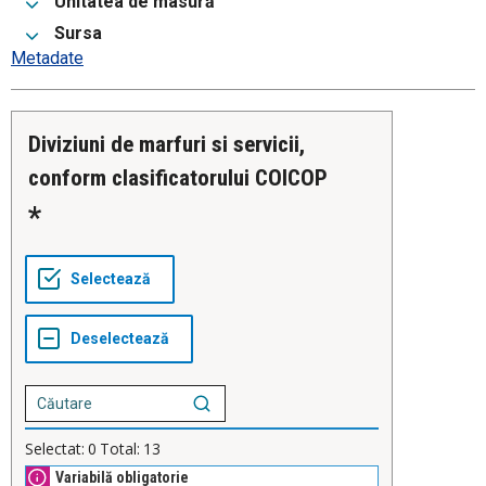
Unitatea de masură
Sursa
Metadate
Diviziuni de marfuri si servicii,
conform clasificatorului COICOP
Selectat:
0
Total:
13
Variabilă obligatorie