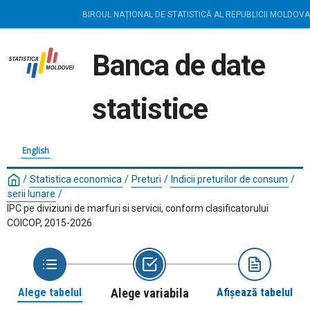
BIROUL NAȚIONAL DE STATISTICĂ AL REPUBLICII MOLDOVA
Banca de date
statistice
English
/
Statistica economica
/
Preturi
/
Indicii preturilor de consum
/
serii lunare
/
IPC pe diviziuni de marfuri si servicii, conform clasificatorului
COICOP, 2015-2026
Alege tabelul
Alege variabila
Afișează tabelul