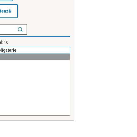
l:
16
bligatorie