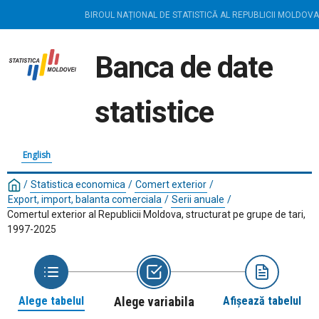
BIROUL NAȚIONAL DE STATISTICĂ AL REPUBLICII MOLDOVA
Banca de date
statistice
English
/
Statistica economica
/
Comert exterior
/
Export, import, balanta comerciala
/
Serii anuale
/
Comertul exterior al Republicii Moldova, structurat pe grupe de tari,
1997-2025
Alege tabelul
Alege variabila
Afișează tabelul