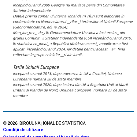
Incepind cu anul 2009 Georgia nu mai face parte din Comunitatea
Statelor Independente
Datele privind comer_ul interna_ional de m_rfuri sunt elaborate în
conformitate cu Nomenclatorul __rilor _i teritoriilor al Uniunii Europene
(Geonomenclature, edi_ia 2024).
Men_ion_m c_, de_i în Geonomenclature Ucraina a fost exclus_ din
grupul Comunit__ii Statelor Independente (CSI) începând cu anul 2019,
în statistica na_ional_ a Republicii Moldova aceast_ modificare a fost
aplicat_ începând cu anul 2024, iar datele pentru aceast_ _ar_ fiind
reflectate în grupa celelalte __ri ale lumii .
Tarile Uniunii Europene
Incepand cu anul 2013, dupa aderarea la UE a Croatiei, Uniunea
Europeana numara 28 de state membre
Incepand cu anul 2020, dupa iesirea din UE a Regatului Unit al Marii
Britanii si Irlandei de Nord, Uniunea European_ numara 27 de state
membre
©
2026
.
BIROUL NAȚIONAL DE STATISTICĂ
Condiții de utilizare