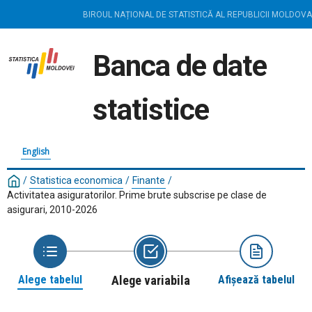
BIROUL NAȚIONAL DE STATISTICĂ AL REPUBLICII MOLDOVA
Banca de date
statistice
English
/
Statistica economica
/
Finante
/
Activitatea asiguratorilor. Prime brute subscrise pe clase de
asigurari, 2010-2026
Alege tabelul
Alege variabila
Afișează tabelul