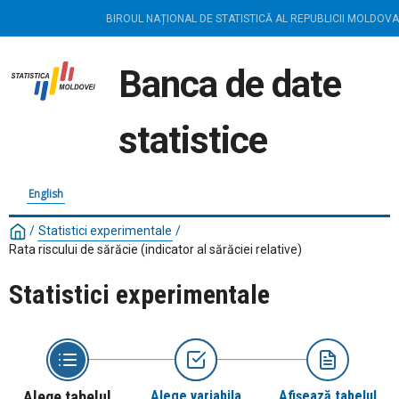
BIROUL NAȚIONAL DE STATISTICĂ AL REPUBLICII MOLDOVA
Banca de date
statistice
English
/
Statistici experimentale
/
Rata riscului de sărăcie (indicator al sărăciei relative)
Statistici experimentale
Alege tabelul
Alege variabila
Afișează tabelul