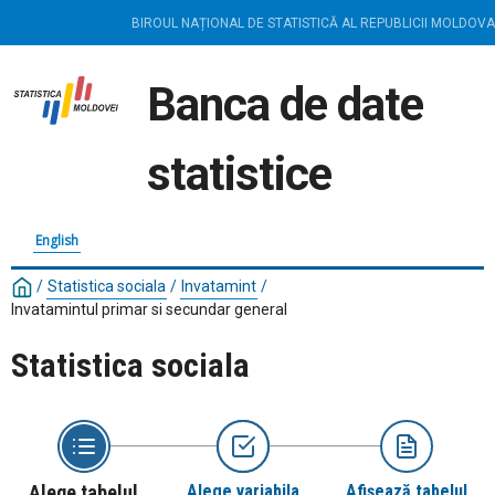
BIROUL NAȚIONAL DE STATISTICĂ AL REPUBLICII MOLDOVA
Banca de date
statistice
English
/
Statistica sociala
/
Invatamint
/
Invatamintul primar si secundar general
Statistica sociala
Alege tabelul
Alege variabila
Afișează tabelul