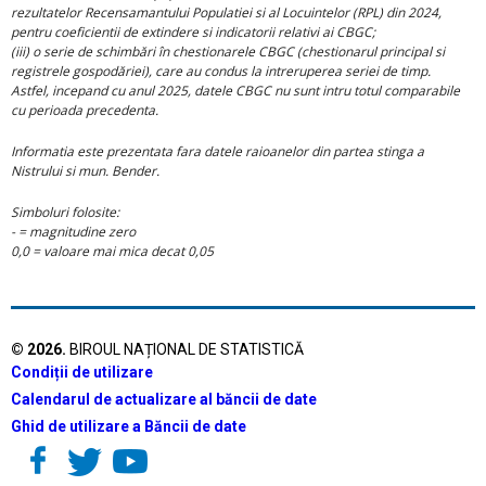
rezultatelor Recensamantului Populatiei si al Locuintelor (RPL) din 2024,
pentru coeficientii de extindere si indicatorii relativi ai CBGC;
(iii) o serie de schimbări în chestionarele CBGC (chestionarul principal si
registrele gospodăriei), care au condus la intreruperea seriei de timp.
Astfel, incepand cu anul 2025, datele CBGC nu sunt intru totul comparabile
cu perioada precedenta.
Informatia este prezentata fara datele raioanelor din partea stinga a
Nistrului si mun. Bender.
Simboluri folosite:
- = magnitudine zero
0,0 = valoare mai mica decat 0,05
©
2026
.
BIROUL NAȚIONAL DE STATISTICĂ
Condiții de utilizare
Calendarul de actualizare al băncii de date
Ghid de utilizare a Băncii de date