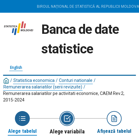
BIROUL NAȚIONAL DE STATISTICĂ AL REPUBLICII MOLDOVA
Banca de date
statistice
English
/
Statistica economica
/
Conturi nationale
/
Remunerarea salariatilor (serii revizuite)
/
Remunerarea salariatilor pe activitati economice, CAEM Rev.2,
2015-2024
Alege tabelul
Alege variabila
Afișează tabelul