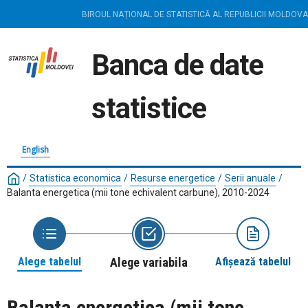
BIROUL NAȚIONAL DE STATISTICĂ AL REPUBLICII MOLDOVA
Banca de date
statistice
English
/
Statistica economica
/
Resurse energetice
/
Serii anuale
/
Balanta energetica (mii tone echivalent carbune), 2010-2024
Alege tabelul
Alege variabila
Afișează tabelul
Balanta energetica (mii tone