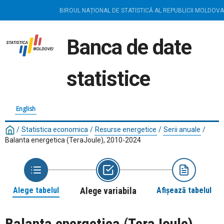
BIROUL NAȚIONAL DE STATISTICĂ AL REPUBLICII MOLDOVA
Banca de date
statistice
English
/
Statistica economica
/
Resurse energetice
/
Serii anuale
/
Balanta energetica (TeraJoule), 2010-2024
Alege tabelul
Alege variabila
Afișează tabelul
Balanta energetica (TeraJoule),