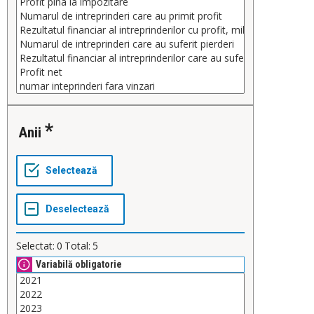
anii
Selectat:
0
Total:
5
Variabilă obligatorie