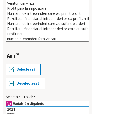
anii
Selectat:
0
Total:
5
Variabilă obligatorie