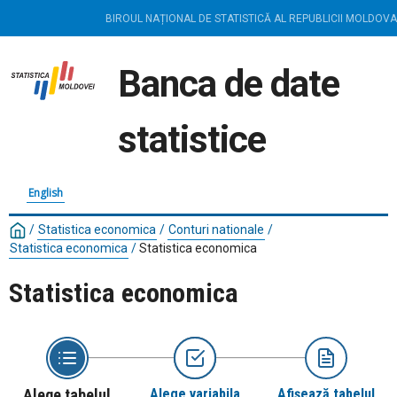
BIROUL NAȚIONAL DE STATISTICĂ AL REPUBLICII MOLDOVA
Banca de date
statistice
English
/
Statistica economica
/
Conturi nationale
/
Statistica economica
/
Statistica economica
Statistica economica
Alege tabelul
Alege variabila
Afișează tabelul