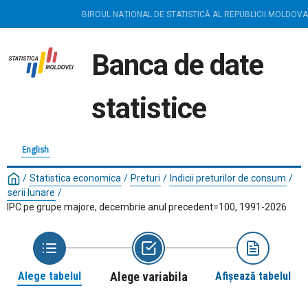
BIROUL NAȚIONAL DE STATISTICĂ AL REPUBLICII MOLDOVA
Banca de date
statistice
English
/
Statistica economica
/
Preturi
/
Indicii preturilor de consum
/
serii lunare
/
IPC pe grupe majore, decembrie anul precedent=100, 1991-2026
Alege tabelul
Alege variabila
Afișează tabelul